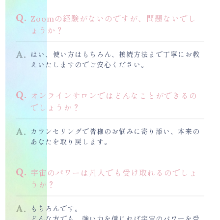
Zoomの経験がないのですが、問題ないでし
ょうか？
はい、使い方はもちろん、接続方法まで丁寧にお教
えいたしますのでご安心ください。
オンラインサロンではどんなことができるの
でしょうか？
京都府亀岡市馬路町
カウンセリングで皆様のお悩みに寄り添い、本来の
営業時間 |
あなたを取り戻します。
前半 10:00〜17:00
後半 19:00～22:00
宇宙のパワーは凡人でも受け取れるのでしょ
定休日 | 不定休
うか？
もちろんです。
どんな方でも、強い力を信じれば宇宙のパワーを受