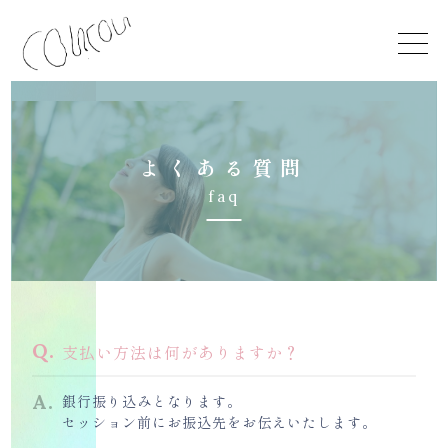
よ
く
あ
る
質
問
f
a
q
支払い方法は何がありますか？
銀行振り込みとなります。
セッション前にお振込先をお伝えいたします。